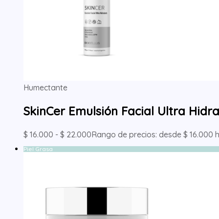
Humectante
SkinCer Emulsión Facial Ultra Hid
$
16.000
-
$
22.000
Rango de precios: desde $ 16.000 
Piel Grasa