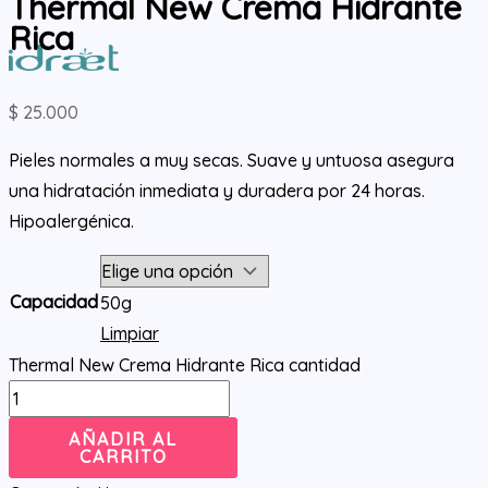
Thermal New Crema Hidrante
Rica
$
25.000
Pieles normales a muy secas. Suave y untuosa asegura
una hidratación inmediata y duradera por 24 horas.
Hipoalergénica.
Capacidad
50g
Limpiar
Thermal New Crema Hidrante Rica cantidad
AÑADIR AL
CARRITO